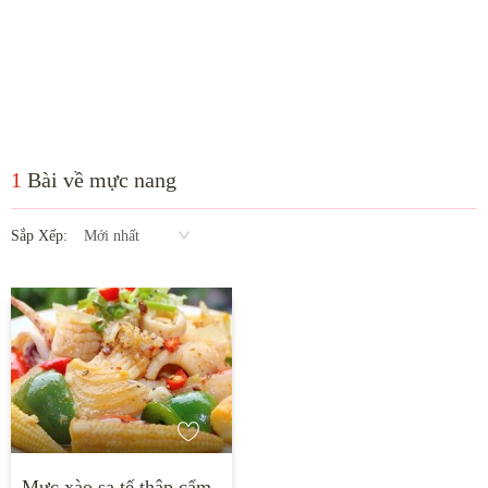
1
Bài về
mực nang
Sắp Xếp:
Mới nhất
Mực xào sa tế thập cẩm