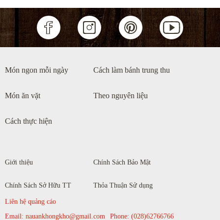
0
Lẩu cá chép giòn măng chua
Món ngon mỗi ngày
Cách làm bánh trung thu
Món ăn vặt
Theo nguyên liệu
Cách thực hiện
Giới thiệu
Chính Sách Bảo Mật
0
Chính Sách Sở Hữu TT
Thỏa Thuận Sử dụng
Liên hệ quảng cáo
Cách nấu xôi sầu riêng bằng nồi cơm điện
Email:
nauankhongkho@gmail.com
Phone:
(028)62766766