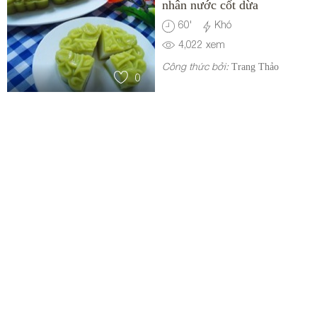
nhân nước cốt dừa
60
'
Khó
4,022
xem
Công thức bởi:
Trang Thảo
0