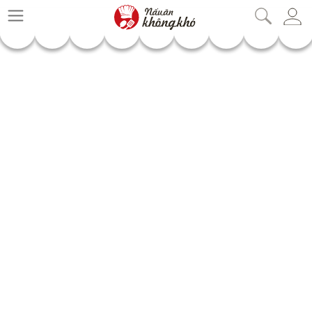
nauankhongkho.vn