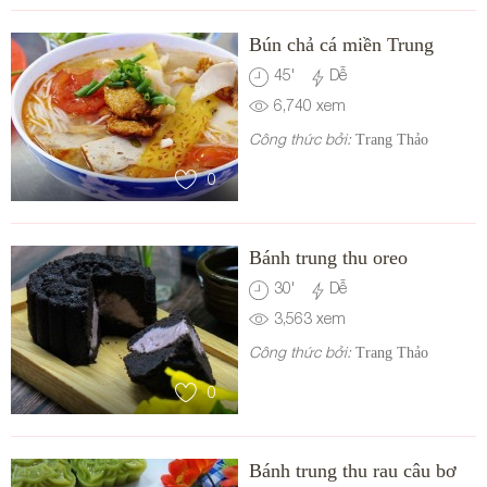
Bún chả cá miền Trung
45
'
Dễ
6,740
xem
Công thức bởi:
Trang Thảo
0
Bánh trung thu oreo
30
'
Dễ
3,563
xem
Công thức bởi:
Trang Thảo
0
Bánh trung thu rau câu bơ