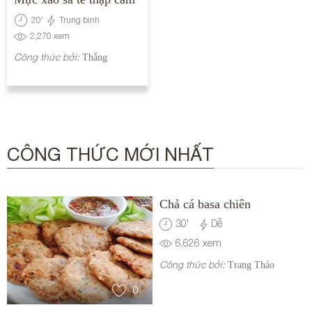
20
'
Trung bình
2,270
xem
Công thức bởi:
Thắng
CÔNG THỨC MỚI NHẤT
Chả cá basa chiên
30
'
Dễ
6,626
xem
Công thức bởi:
Trang Thảo
0