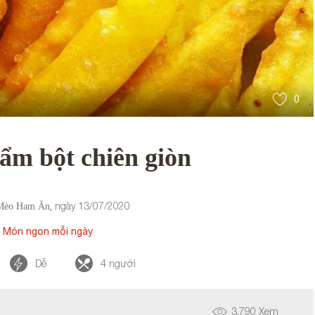
0
tẩm bột chiên giòn
ngày
13/07/2020
,
Mèo Ham Ăn
Món ngon mỗi ngày
:
Dễ
4
người
3,790
Xem