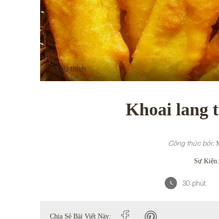
Yêu thích
Khoai lang 
Công thức bởi:
Sự Kiện
30
phút
Chia Sẻ Bài Viết Này: