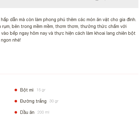
 hấp dẫn mà còn làm phong phú thêm các món ăn vặt cho gia đình.
iòn rụm, bên trong mềm mềm, thơm thơm, thưởng thức chấm với
ào bếp ngay hôm nay và thực hiện cách làm khoai lang chiên bột
 ngon nhé!
Bột mì
15 gr
Đường trắng
30 gr
Dầu ăn
200 ml