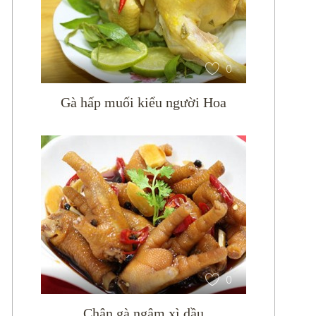
0
Gà hấp muối kiểu người Hoa
0
Chân gà ngâm xì dầu