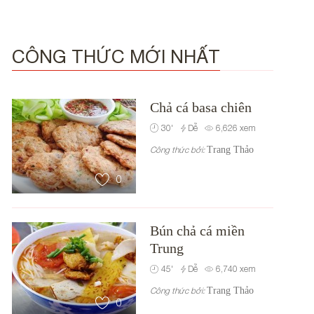
CÔNG THỨC MỚI NHẤT
Chả cá basa chiên
30
'
Dễ
6,626
xem
Công thức bởi:
Trang Thảo
0
Bún chả cá miền
Trung
45
'
Dễ
6,740
xem
Công thức bởi:
Trang Thảo
0