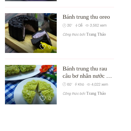
Bánh trung thu oreo
30
'
Dễ
3,562
xem
Công thức bởi:
Trang Thảo
0
Bánh trung thu rau
câu bơ nhân nước cốt
dừa
60
'
Khó
4,022
xem
Công thức bởi:
Trang Thảo
0