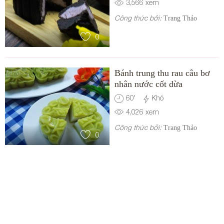
3,566
xem
Công thức bởi:
Trang Thảo
0
Bánh trung thu rau câu bơ
nhân nước cốt dừa
60
'
Khó
4,026
xem
Công thức bởi:
Trang Thảo
0