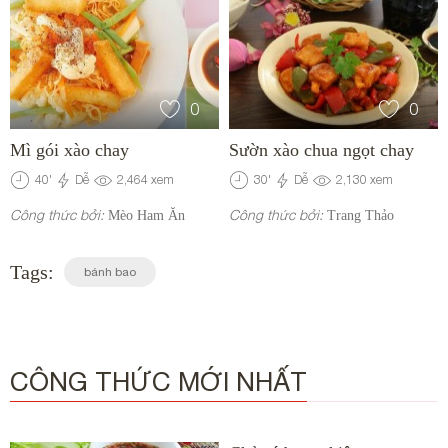
0
0
Mì gói xào chay
Sườn xào chua ngọt chay
40
'
Dễ
2,464
xem
30
'
Dễ
2,130
xem
Công thức bởi:
Công thức bởi:
Mèo Ham Ăn
Trang Thảo
Tags:
bánh bao
CÔNG THỨC MỚI NHẤT