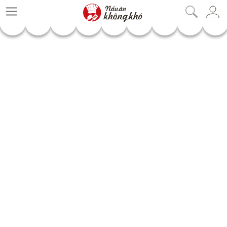
nauankhongkho.vn