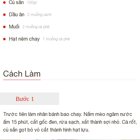
Củ sắn
100gr
Dầu ăn
2 muỗng canh
Muối
2 muỗng cà phê
Hạt nêm chay
1 muỗng cà phê
Cách Làm
Bước 1
Trước tiên làm nhân bánh bao chay. Nấm mèo ngâm nước
ấm 15 phút, cắt gốc đen, rửa sạch, xắt thành sợi nhỏ. Cà rốt,
củ sắn gọt bỏ vỏ cắt thành hình hạt lựu.