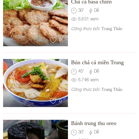
Chả cá basa chiên
30
'
Dễ
6,631
xem
Công thức bởi:
Trang Thảo
0
Bún chả cá miền Trung
45
'
Dễ
6,748
xem
Công thức bởi:
Trang Thảo
0
Bánh trung thu oreo
30
'
Dễ