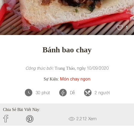
Yêu thích
1
Bánh bao chay
Công thức bởi:
ngày
10/09/2020
,
Trang Thảo
Món chay ngon
Sự Kiện:
30
phút
Dễ
2
người
Chia Sẻ Bài Viết Này:
2,212
Xem