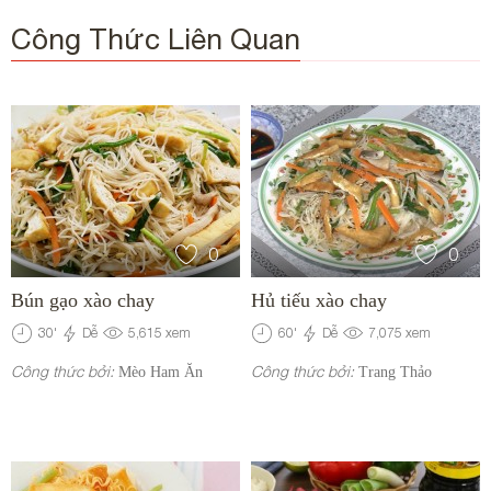
Công Thức Liên Quan
0
0
Bún gạo xào chay
Hủ tiếu xào chay
30
'
Dễ
5,615
xem
60
'
Dễ
7,075
xem
Công thức bởi:
Công thức bởi:
Mèo Ham Ăn
Trang Thảo