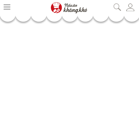
nauankhongkho.vn