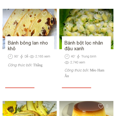
0
0
Bánh bông lan nho
Bánh bột lọc nhân
khô
đậu xanh
90
'
Dễ
2,165
xem
40
'
Trung bình
2,740
xem
Công thức bởi:
Thắng
Công thức bởi:
Mèo Ham
Ăn
0
0