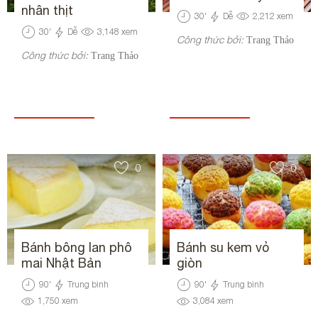
nhân thịt
30
'
Dễ
2,212
xem
30
'
Dễ
3,148
xem
Công thức bởi:
Trang Thảo
Công thức bởi:
Trang Thảo
0
0
Bánh bông lan phô
Bánh su kem vỏ
mai Nhật Bản
giòn
90
'
Trung bình
90
'
Trung bình
1,750
xem
3,084
xem