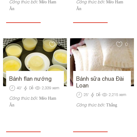
Công thức bởi:
Công thức bởi:
Mèo Ham
Mèo Ham
Ăn
Ăn
0
0
Bánh flan nướng
Bánh sữa chua Đài
Loan
40
'
Dễ
2,339
xem
25
'
Dễ
2,215
xem
Công thức bởi:
Mèo Ham
Công thức bởi:
Ăn
Thắng