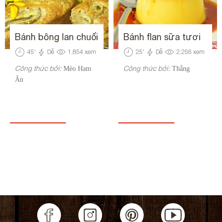
Bánh bông lan chuối
Bánh flan sữa tươi
45
'
Dễ
1,854
xem
25
'
Dễ
2,256
xem
Công thức bởi:
Công thức bởi:
Mèo Ham
Thắng
Ăn