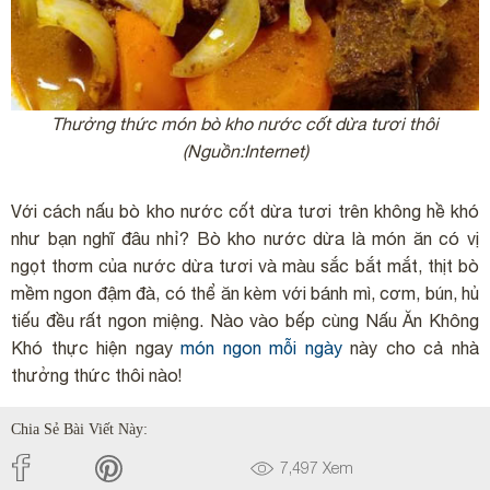
Thưởng thức món bò kho nước cốt dừa tươi thôi
(Nguồn:Internet)
Với cách nấu bò kho nước cốt dừa tươi trên không hề khó
như bạn nghĩ đâu nhỉ? Bò kho nước dừa là món ăn có vị
ngọt thơm của nước dừa tươi và màu sắc bắt mắt, thịt bò
mềm ngon đậm đà, có thể ăn kèm với bánh mì, cơm, bún, hủ
tiếu đều rất ngon miệng. Nào vào bếp cùng Nấu Ăn Không
Khó thực hiện ngay
món ngon mỗi ngày
này cho cả nhà
thưởng thức thôi nào!
Chia Sẻ Bài Viết Này:
7,497
Xem