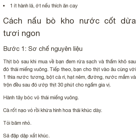
1 ít hành lá, ớt nếu thích ăn cay
Cách nấu bò kho nước cốt dừa
tươi ngon
Bước 1: Sơ chế nguyên liệu
Thịt bò sau khi mua về bạn đem rửa sạch và thấm khô sau
đó thái miếng vuông. Tiếp theo, bạn cho thịt vào âu cùng với
1 thìa nước tương, bột cà ri, hạt nêm, đường, nước mắm và
trộn đều sau đó ướp thịt 30 phút cho ngấm gia vị.
Hành tây bóc vỏ thái miếng vuông.
Cà rốt nạo vỏ rồi khứa hình hoa thái khúc dày.
Tỏi băm nhỏ.
Sả đập dập xắt khúc.