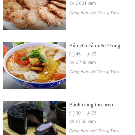
6,631
xem
Công thức bởi:
Trang Thảo
0
Bún chả cá miền Trung
45
'
Dễ
6,748
xem
Công thức bởi:
Trang Thảo
0
Bánh trung thu oreo
30
'
Dễ
3,566
xem
Công thức bởi:
Trang Thảo