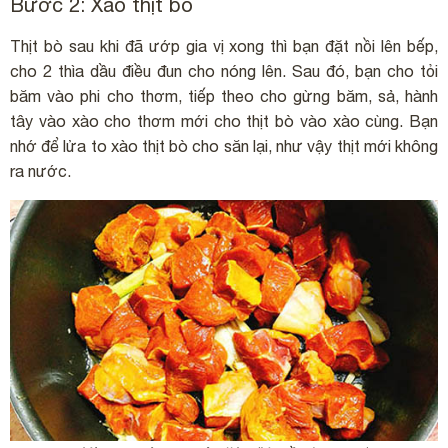
Bước 2: Xào thịt bò
Thịt bò sau khi đã ướp gia vị xong thì bạn đặt nồi lên bếp,
cho 2 thìa dầu điều đun cho nóng lên. Sau đó, bạn cho tỏi
băm vào phi cho thơm, tiếp theo cho gừng băm, sả, hành
tây vào xào cho thơm mới cho thịt bò vào xào cùng. Bạn
nhớ để lửa to xào thịt bò cho săn lại, như vậy thịt mới không
ra nước.