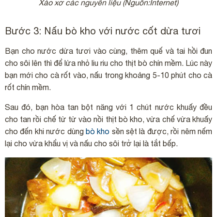
Xào xơ các nguyên liệu (Nguồn:Internet)
Bước 3: Nấu bò kho với nước cốt dừa tươi
Bạn cho nước dừa tươi vào cùng, thêm quế và tai hồi đun
cho sôi lên thì để lửa nhỏ liu riu cho thịt bò chín mềm. Lúc này
bạn mới cho cà rốt vào, nấu trong khoảng 5-10 phút cho cà
rốt chín mềm.
Sau đó, bạn hòa tan bột năng với 1 chút nước khuấy đều
cho tan rồi chế từ từ vào nồi thịt bò kho, vừa chế vừa khuấy
cho đến khi nước dùng
bò kho
sền sệt là được, rồi nêm nếm
lại cho vừa khẩu vị và nấu cho sôi trở lại là tắt bếp.