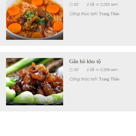
60
'
Dễ
3,283
xem
Công thức bởi:
Trang Thảo
0
Gân bò kho tộ
30
'
Dễ
3,358
xem
Công thức bởi:
Trang Thảo
0