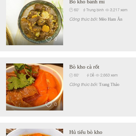
Bò kho bánh mì
60
'
Trung bình
3,217
xem
Công thức bởi:
Mèo Ham Ăn
0
Bò kho cà rốt
60
'
Dễ
2,663
xem
Công thức bởi:
Trang Thảo
0
Hủ tiếu bò kho