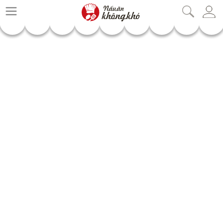
nauankhongkho.vn