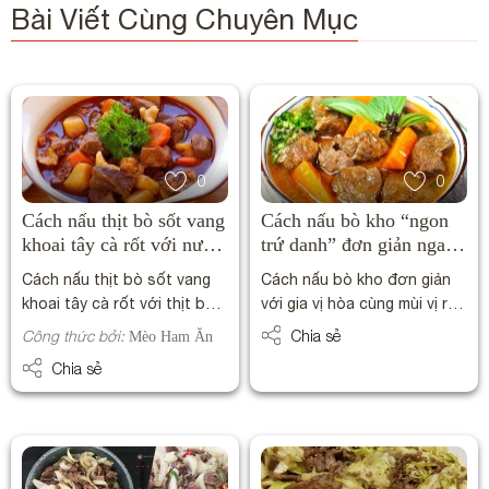
Bài Viết Cùng Chuyên Mục
0
0
Cách nấu thịt bò sốt vang
Cách nấu bò kho “ngon
khoai tây cà rốt với nước
trứ danh” đơn giản ngay
sốt sánh mịn
tại nhà
Cách nấu thịt bò sốt vang
Cách nấu bò kho đơn giản
khoai tây cà rốt với thịt bò
với gia vị hòa cùng mùi vị rất
ngọt mềm, kết hợp vị chua
riêng của thịt bò, lại thêm độ
Công thức bởi:
Chia sẻ
Mèo Ham Ăn
dịu của rượu vang, hương
đậm đà khi ăn cùng bánh mì.
Chia sẻ
thơm của các loại gia vị, ăn
Nấu bò kho để ăn sáng
kèm với cơm nóng hay bánh
hoặc đãi tiệc thì còn gì
mì đều ngon.
bằng.