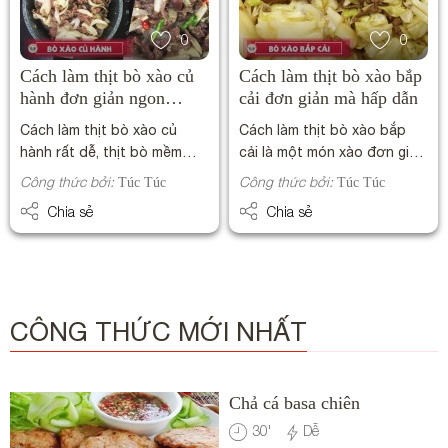
0
0
Cách làm thịt bò xào củ
Cách làm thịt bò xào bắp
hành đơn giản ngon
cải đơn giản mà hấp dẫn
miệng
Cách làm thịt bò xào củ
Cách làm thịt bò xào bắp
hành rất dễ, thịt bò mềm
cải là một món xào đơn giản
thơm kết hợp cùng củ hành
mà ai cũng làm được. Với cái
Công thức bởi:
Công thức bởi:
Túc Túc
Túc Túc
hậu ngọt sẽ tạo nên bữa ăn
hấp dẫn của thịt bò kết hợp
Chia sẻ
Chia sẻ
ngon miệng đấy!
với bắp cải thanh mát món
ăn này tuy thanh đạm mà
ngon mê say.
CÔNG THỨC MỚI NHẤT
Chả cá basa chiên
30
'
Dễ