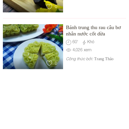
0
Bánh trung thu rau câu bơ
nhân nước cốt dừa
60
'
Khó
4,026
xem
Công thức bởi:
Trang Thảo
0